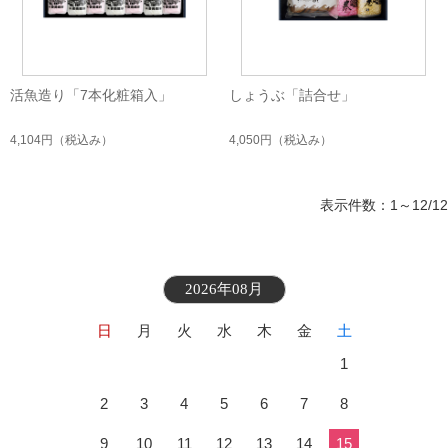
活魚造り「7本化粧箱入」
しょうぶ「詰合せ」
4,104円
（税込み）
4,050円
（税込み）
表示件数：1～12/12
2026年08月
日
月
火
水
木
金
土
1
2
3
4
5
6
7
8
9
10
11
12
13
14
15