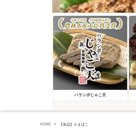
❮
ハランボじゃこ天
HOME
【単品】かまぼこ