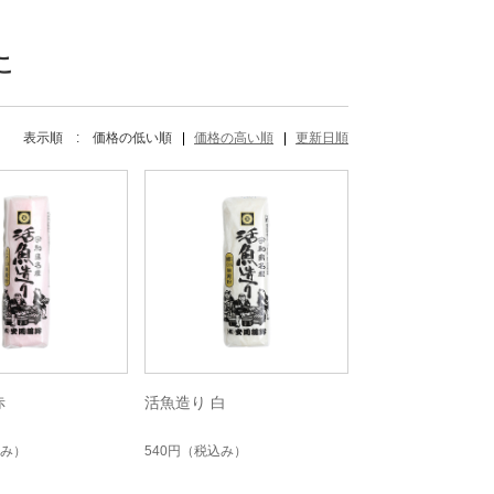
Y
こ
表示順 :
価格の低い順
価格の高い順
更新日順
赤
活魚造り 白
み）
540円
（税込み）