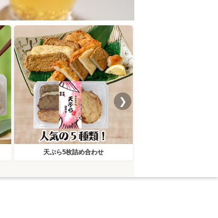
❯
天ぷら5枚詰め合わせ
ミマメン女子バジ