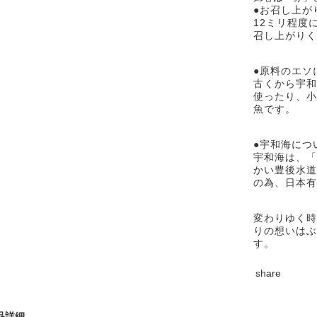
●お召し上が
12ミリ程度
召し上がりく
●原料のエソ
古くから宇和
使ったり、小
魚です。
●宇和海につ
宇和海は、「
かい豊後水道
の為、日本有
変わりゆく時
りの想いはぶ
す。
share
品詳細