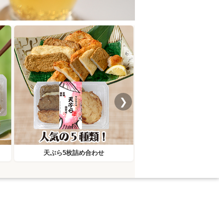
❯
天ぷら5枚詰め合わせ
ミマメン女子バジ