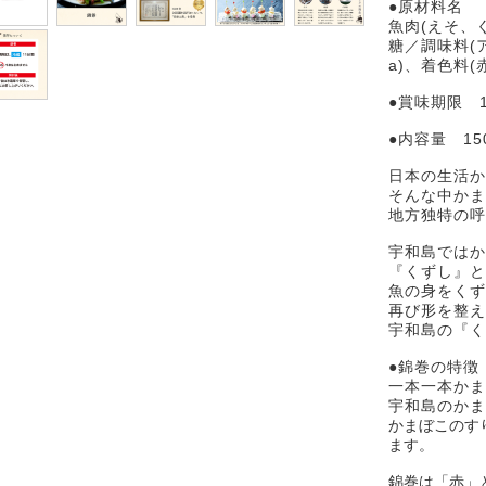
●原材料名
魚肉(えそ、
糖／調味料(
a)、着色料(
●賞味期限 
●内容量 15
日本の生活か
そんな中かま
地方独特の呼
宇和島ではか
『くずし』と
魚の身をくず
再び形を整え
宇和島の『く
●錦巻の特徴
一本一本かま
宇和島のかま
かまぼこのす
ます。
錦巻は「赤」