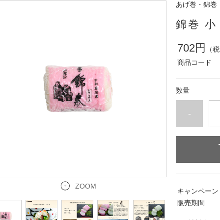
あげ巻・錦巻
錦巻 小
702円
（税
商品コード
数量
-
ZOOM
キャンペーン
販売期間