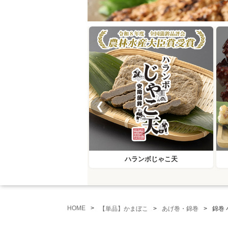
❮
ハランボじゃこ天
HOME
【単品】かまぼこ
あげ巻・錦巻
錦巻 