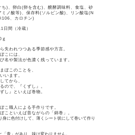
ぐち)、卵白(卵を含む)、醗酵調味料、食塩、砂
アミノ酸等)、保存料(ソルビン酸)、リン酸塩(N
赤106、カロチン)
11日間（冷蔵）
0ｇ
ら失われつつある季節感や方言。
ぼこには、
び名や製法が色濃く残っています。
まぼこのことを、
いいます。
してから、
るので、『くずし』。
ずし』といえば巻物。
ぼこ職人による手作りです。
ぼこといえば昔ながらの「錦巻」。
り身に色付けして、薄くシート状にして巻いて作り
と「青」があり、味は変わりません。