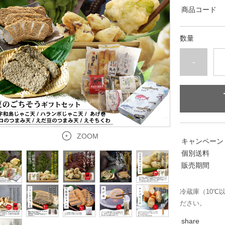
商品コード
数量
-
ZOOM
キャンペーン
個別送料
販売期間
冷蔵庫（10℃
ださい。
share