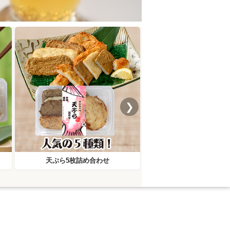
❯
天ぷら5枚詰め合わせ
ミマメン女子バジ