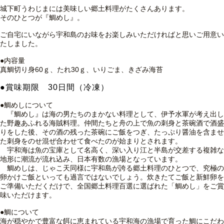
城下町うわじまには
美味しい郷土料理が
たくさんあります。
そのひとつが『鯛めし』。
ご自宅にいながら
宇和島のお味を
お楽しみいただければと思い
ご用意い
たしました。
●内容量
真鯛切り身60ｇ、たれ30ｇ、いりごま、きざみ海苔
●賞味期限 30日間（冷凍）
●鯛めしについて
『鯛めし』は海の男たちのまかない料理として、伊予水軍が考え出し
た野趣あふれる海賊料理。仲間たちと舟の上で魚の刺身と茶碗酒で酒盛
りをした後、その酒の残った茶碗にご飯をつぎ、たっぷり醤油を含ませ
た刺身をのせ混ぜ合わせて食べたのが始まりとされます。
宇和海は魚の宝庫として名高く、深い入り江と半島が交差する複雑な
地形に潮流が流れ込み、日本有数の漁場となっています。
鯛めしは、じゃこ天同様に宇和島が誇る郷土料理のひとつで、究極の
卵かけご飯といっても過言ではないでしょう。
炊きたてご飯と新鮮卵を
ご準備いただくだけで、全国郷土料理百選に選ばれた「鯛めし」をご賞
味いただけます。
●鯛について
海が穏やかで豊富な餌に恵まれている宇和海の漁場で育った鯛にこだわ