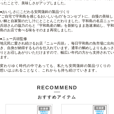
ったことで、美味しさがアップしました。
●おいしさにこだわる安岡蒲鉾の製品づくり
“ご自宅で宇和島を感じるおいしいもの”をコンセプトに、自慢の美味し
い鯛と自家製のだし汁にとことんこだわりました。宇和島の名店ニュー
兵頭さんの協力のもと『宇和島産の鯛』を新鮮なまま急速凍結し、宇和
島のお店で食べる味をそのまま再現しました。
●ニュー兵頭監修
地元民に愛され続けるお店『ニュー兵頭』。毎日宇和島の魚市場に出向
き、自身が納得するものを仕入れています。通常の鯛めしよりもあっさ
りとお召しあがりいただけますので、幅広い年代の方から支持されてい
ます。
変わりゆく時代の中であっても、私たち安岡蒲鉾の製品づくりの
想いはぶれることなく、これからも持ち続けていきます。
RECOMMEND
おすすめアイテム