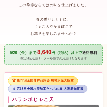
この季節ならではの味を仕上げました。
春の香りとともに、
じゃこ天やかまぼこで
お花見を楽しみませんか？
8,640
5/29（金）まで
円（税込）以上で
送料無料
※1カ所お届け・クール便でのお届けとなります
🏆 第77回全国蒲鉾品評会 農林水産大臣賞
🥈 第68回全国水産加工たべもの展 大阪府知事賞
ハランボじゃこ天