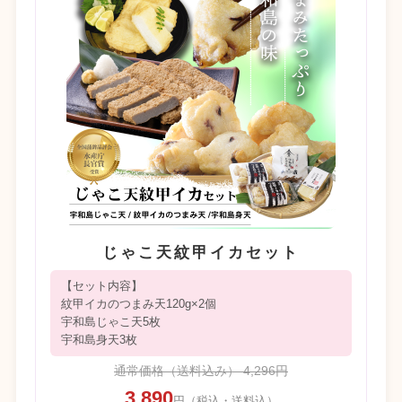
じゃこ天紋甲イカセット
【セット内容】
紋甲イカのつまみ天120g×2個
宇和島じゃこ天5枚
宇和島身天3枚
通常価格（送料込み） 4,296円
3,890
円（税込・送料込）