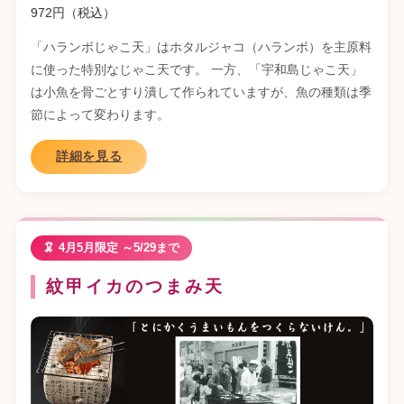
972
円（税込）
「ハランボじゃこ天」はホタルジャコ（ハランボ）を主原料
に使った特別なじゃこ天です。 一方、「宇和島じゃこ天」
は小魚を骨ごとすり潰して作られていますが、魚の種類は季
節によって変わります。
詳細を見る
🦑 4月5月限定 ～5/29まで
紋甲イカのつまみ天