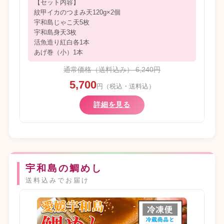
【セット内容】
紋甲イカのつまみ天120g×2個
宇和島じゃこ天5枚
宇和島身天3枚
活魚造り紅白各1本
あげ巻（小）1本
通常価格（送料込み） 6,240円
5,700
円（税込・送料込）
詳細を見る
宇和島の鯛めし
送料込みでお届け