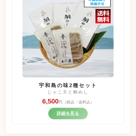
宇和島の味2種セット
じゃこ天と鯛めし
6,500
円（税込・送料込）
詳細を見る