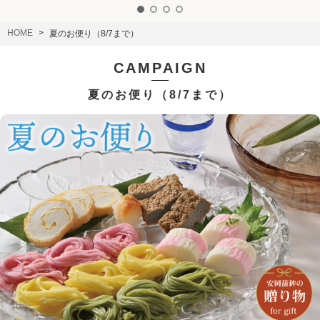
HOME
夏のお便り（8/7まで）
CAMPAIGN
夏のお便り（8/7まで）