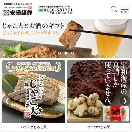
❮
❯
ハランボじゃこ天
タコのつまみ天