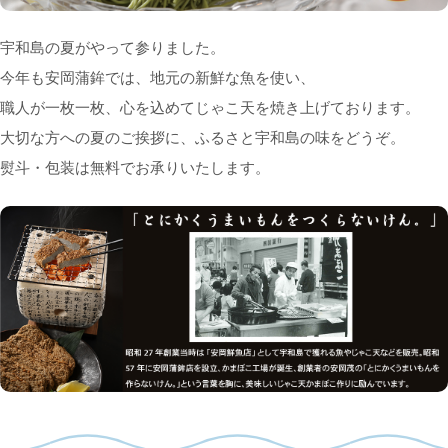
宇和島の夏がやって参りました。
今年も安岡蒲鉾では、地元の新鮮な魚を使い、
職人が一枚一枚、心を込めてじゃこ天を焼き上げております。
大切な方への夏のご挨拶に、ふるさと宇和島の味をどうぞ。
熨斗・包装は無料でお承りいたします。