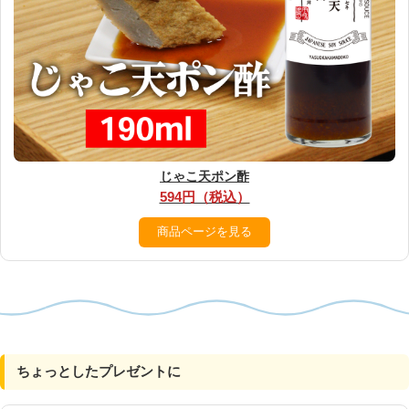
じゃこ天ポン酢
594円（税込）
商品ページを見る
ちょっとしたプレゼントに